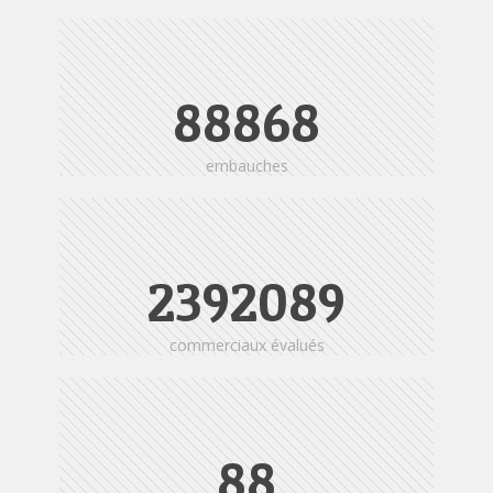
88868
embauches
2405123
commerciaux évalués
95