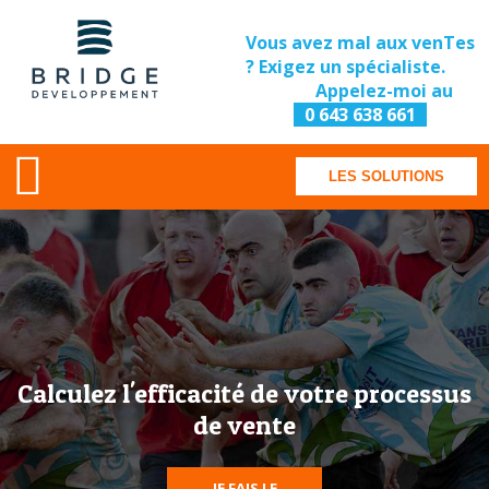
Vous avez mal aux venTes
? Exigez un spécialiste.
Appelez-moi au
0 643 638 661
LES SOLUTIONS
Calculez l'efficacité de votre processus
de vente
JE FAIS LE