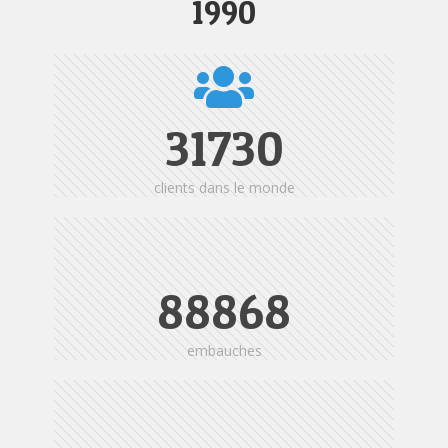
1990
31730
clients dans le monde
88868
embauches