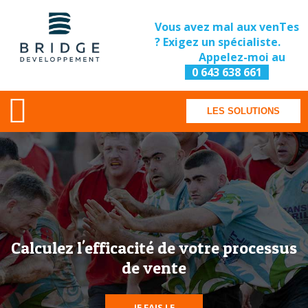
Vous avez mal aux venTes
? Exigez un spécialiste.
Appelez-moi au
0 643 638 661
LES SOLUTIONS
Calculez l'efficacité de votre processus
de vente
JE FAIS LE