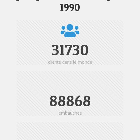
1990
31730
clients dans le monde
88868
embauches