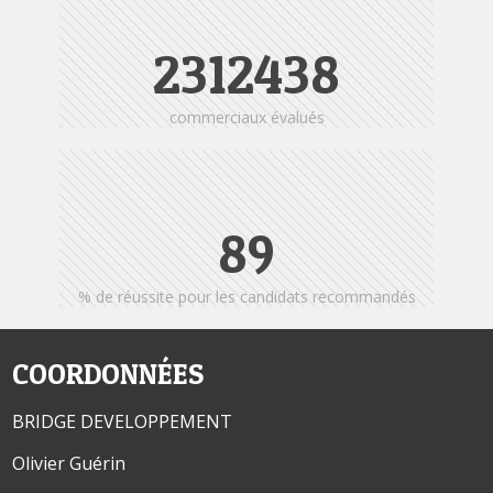
2404761
commerciaux évalués
95
% de réussite pour les candidats recommandés
COORDONNÉES
BRIDGE DEVELOPPEMENT
Olivier Guérin