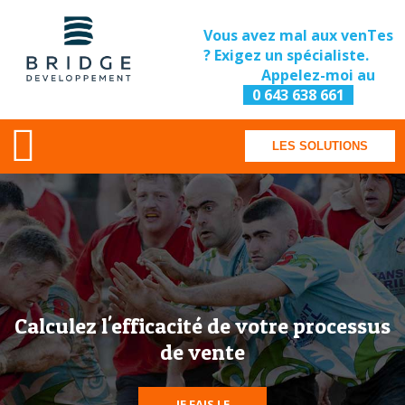
Vous avez mal aux venTes
? Exigez un spécialiste.
Appelez-moi au
0 643 638 661
LES SOLUTIONS
Calculez l'efficacité de votre processus
de vente
JE FAIS LE