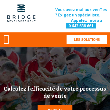
Vous avez mal aux venTes
? Exigez un spécialiste.
Appelez-moi au
0 643 638 661
LES SOLUTIONS
Calculez l'efficacité de votre processus
de vente
JE FAIS LE