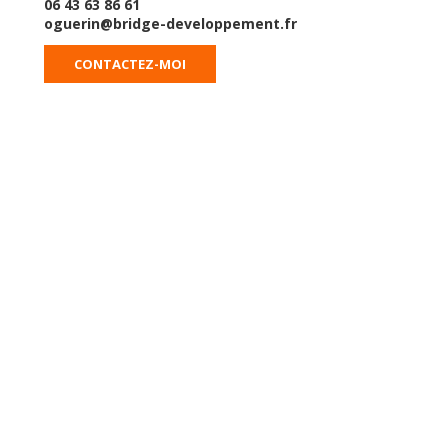
06 43 63 86 61
oguerin@bridge-developpement.fr
CONTACTEZ-MOI