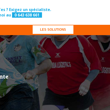
enTes ? Exigez un spécialiste.
moi au
0 643 638 661
LES SOLUTIONS
ente